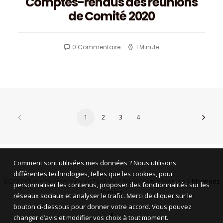
Comptes-rendus des réunions
de Comité 2020
0 Commentaire
1 Minute
1
2
3
4
Comment sont utilisées mes données ? Nous utilisons
différentes technologies, telles que les cookies, pour
©2022 Club des Amateurs de Teckels | Tous droits réservés |
Mentions
personnaliser les contenus, proposer des fonctionnalités sur les
légales
réseaux sociaux et analyser le trafic. Merci de cliquer sur le
bouton ci-dessous pour donner votre accord. Vous pouvez
changer d’avis et modifier vos choix à tout moment.