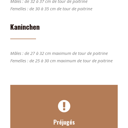
Mâles : de 32 à 37 cm de tour de poitrine
Femelles : de 30 à 35 cm de tour de poitrine
Kaninchen
Mâles : de 27 à 32 cm maximum de tour de poitrine
Femelles : de 25 à 30 cm maximum de tour de poitrine
Le poil dur n’est pas le meilleur à la chasse,
NON
il est seulement le plus rustique.
NON
Le poil long n’est pas seulement un chien de
Préjugés
compagnie, sa belle fourrure ne l’empêche pas