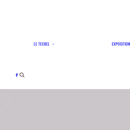
Son histoire
Sa personnalité
LE TECKEL
EXPOSITION
3 tailles, 3 poils
Les couleurs du teckel
Standard
Grille de cotation