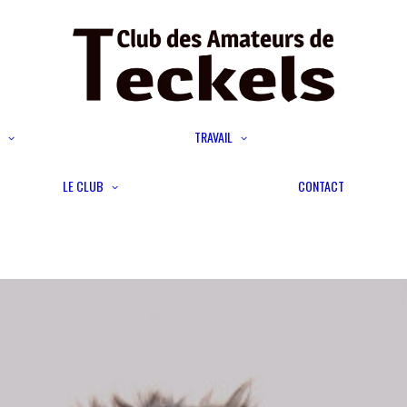
Calendrier
Le teckel et la chasse
Calendrier
Les épreuves
Confirmation
Engagement aux épreuves
TRAVAIL
Expositions canines
ou tests d’utilisation
Sigles de beauté
Devenir membre
Sigles de travail
Titres de champion de
LE CLUB
CONTACT
Présentation
Enregistrement TAN ; LST
beauté
Délégations régionales
et Titres de Champion de
Calendriers
Travail