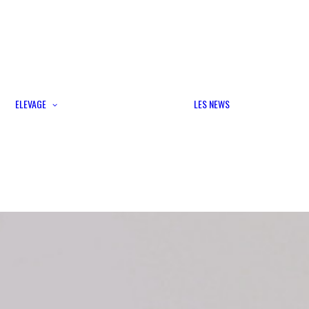
Portées disponibles
Formulaire d’annonces
ELEVAGE
LES NEWS
chiots
Croisements autorisés
Etalons cotés
Lices cotées