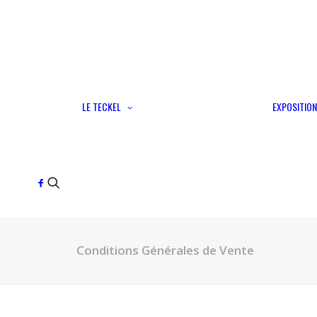
Son histoire
Sa personnalité
LE TECKEL
EXPOSITION
3 tailles, 3 poils
Les couleurs du teckel
Standard
Grille de cotation
Conditions Générales de Vente