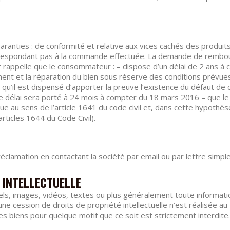
ranties : de conformité et relative aux vices cachés des produi
espondant pas à la commande effectuée. La demande de rembour
 rappelle que le consommateur : – dispose d’un délai de 2 ans à 
ement et la réparation du bien sous réserve des conditions prévue
il est dispensé d’apporter la preuve l’existence du défaut de co
, ce délai sera porté à 24 mois à compter du 18 mars 2016 – que l
e au sens de l’article 1641 du code civil et, dans cette hypothèse,
rticles 1644 du Code Civil).
éclamation en contactant la société par email ou par lettre simple
 INTELLECTUELLE
ls, images, vidéos, textes ou plus généralement toute information
une cession de droits de propriété intellectuelle n’est réalisée 
 ces biens pour quelque motif que ce soit est strictement interdite.