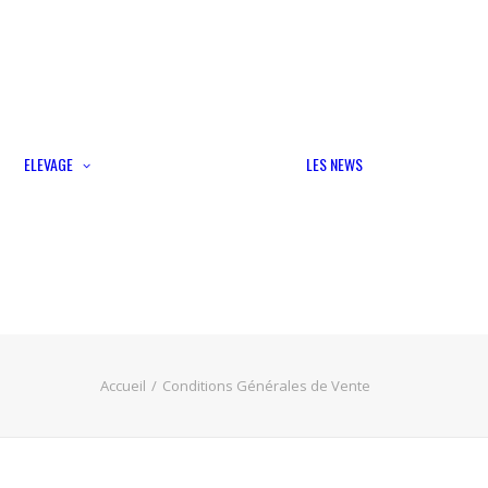
Portées disponibles
Formulaire d’annonces
ELEVAGE
LES NEWS
chiots
Croisements autorisés
Etalons cotés
Lices cotées
Accueil
Conditions Générales de Vente