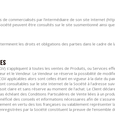
 de commercialisés par l’intermédiaire de son site Internet (https
 Société peuvent être consultés sur le site susmentionné ainsi qu
rminent les droits et obligations des parties dans le cadre de l
LES
) s’appliquent à toutes les ventes de Produits, ou Services effe
teur et le Vendeur. Le Vendeur se réserve la possibilité de modifi
 CGV applicables alors sont celles étant en vigueur à la date du 
 consultables sur le site Internet de la Société à l’adresse suiv
oit claire et sans réserve au moment de l’achat. Le Client déclar
s échéant des Conditions Particulières de Vente liées à un produi
 bénéficié des conseils et informations nécessaires afin de s’assure
lement en vertu des lois françaises ou valablement représenter la
enregistrées par la Société constituent la preuve de l’ensemble d