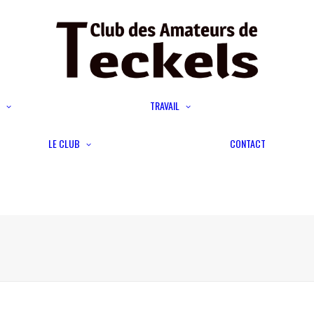
Calendrier
Le teckel et la chasse
Calendrier
Les épreuves
Confirmation
Engagement aux épreuves
TRAVAIL
Expositions canines
ou tests d’utilisation
Sigles de beauté
Devenir membre
Sigles de travail
Titres de champion de
LE CLUB
CONTACT
Présentation
Enregistrement TAN ; LST
beauté
Délégations régionales
et Titres de Champion de
Calendriers
Travail