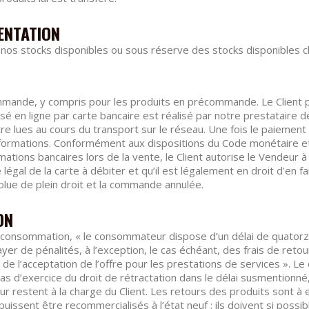
SENTATION
nos stocks disponibles ou sous réserve des stocks disponibles c
mande, y compris pour les produits en précommande. Le Client p
é en ligne par carte bancaire est réalisé par notre prestataire 
re lues au cours du transport sur le réseau. Une fois le paiement ré
formations. Conformément aux dispositions du Code monétaire et
tions bancaires lors de la vente, le Client autorise le Vendeur à 
ire légal de la carte à débiter et qu’il est légalement en droit d’en 
olue de plein droit et la commande annulée.
ON
a consommation, « le consommateur dispose d’un délai de quatorze
payer de pénalités, à l’exception, le cas échéant, des frais de reto
de l’acceptation de l’offre pour les prestations de services ». Le
as d’exercice du droit de rétractation dans le délai susmentionné,
ur restent à la charge du Client. Les retours des produits sont à 
puissent être recommercialisés à l’état neuf ; ils doivent si possi