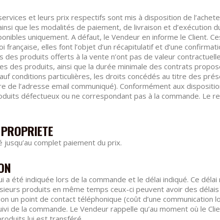
rvices et leurs prix respectifs sont mis à disposition de l’acheteu
n ainsi que les modalités de paiement, de livraison et d’exécution
ponibles uniquement. A défaut, le Vendeur en informe le Client. C
i française, elles font l’objet d’un récapitulatif et d’une confirma
 des produits offerts à la vente n’ont pas de valeur contractuelle.
es des produits, ainsi que la durée minimale des contrats propos
auf conditions particulières, les droits concédés au titre des pr
ire de l’adresse email communiqué). Conformément aux dispositio
roduits défectueux ou ne correspondant pas à la commande. Le
E PROPRIETE
é jusqu’au complet paiement du prix.
SON
qui a été indiquée lors de la commande et le délai indiqué. Ce dél
ieurs produits en même temps ceux-ci peuvent avoir des délais d
on un point de contact téléphonique (coût d’une communication loca
uivi de la commande. Le Vendeur rappelle qu’au moment où le Cl
duits lui est transféré.