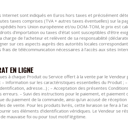
s Internet sont indiqués en Euros hors taxes et précisément dét
outes taxes comprises (TVA + autres taxes éventuelles) sur la p
s expédiés hors Union européenne et/ou DOM-TOM, le prix est calc
droits d’importation ou taxes d’état sont susceptibles d’être exi
la charge de l’acheteur et relèvent de sa responsabilité (déclarat
eigner sur ces aspects auprès des autorités locales correspondant
 frais de télécommunication nécessaires à l’accès aux sites Intern
AT EN LIGNE
ques à chaque Produit ou Service offert à la vente par le Vendeu
 – Information sur les caractéristiques essentielles du Produit ; 
(identification, adresse…) ; – Acceptation des présentes Conditio
erreurs. – Suivi des instructions pour le paiement, et paiement d
ique du paiement de la commande, ainsi qu’un accusé de réception 
 de vente. Pour les produits livrés, cette livraison se fera à l’a
fournir ses éléments d’identification véridiques. Le Vendeur se ré
e mauvaise foi ou pour tout motif légitime.