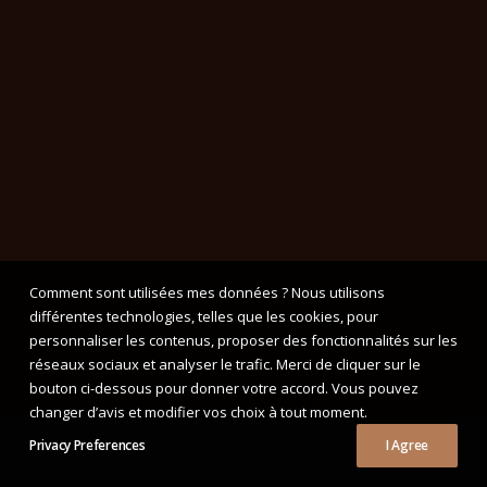
Formulaire d’annonces chiots
Croisements autorisés
Etalons cotés
Elevage du BERRY NOIR- Dept 36
Lices cotées
Devenir membre
Présentation
Délégations régionales
Calendriers
©2022 Club des Amateurs de Teckels | Tous droits réservés |
Mentions
légales
Comment sont utilisées mes données ? Nous utilisons
différentes technologies, telles que les cookies, pour
personnaliser les contenus, proposer des fonctionnalités sur les
réseaux sociaux et analyser le trafic. Merci de cliquer sur le
bouton ci-dessous pour donner votre accord. Vous pouvez
changer d’avis et modifier vos choix à tout moment.
Privacy Preferences
I Agree