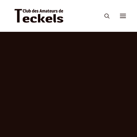
Son histoire
Sa personnalité
3 tailles, 3 poils
Les couleurs du teckel
Standard
Grille de cotation
Calendrier
Confirmation
Expositions canines
Sigles de beauté
Titres de champion de beauté
Calendrier
Le teckel et la chasse
Les épreuves
Engagement aux épreuves ou tests d’utilisation
Sigles de travail
Enregistrement TAN ; LST et Titres de Champion de Travail
Portées disponibles