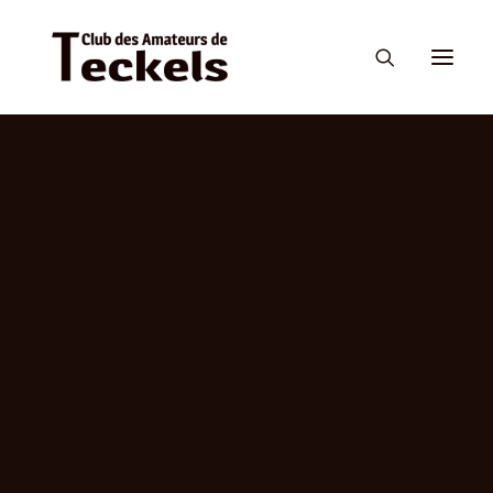
Son histoire
Sa personnalité
3 tailles, 3 poils
Les couleurs du teckel
Standard
Grille de cotation
Calendrier
Confirmation
Expositions canines
Sigles de beauté
Titres de champion de beauté
Calendrier
Le teckel et la chasse
Les épreuves
Engagement aux épreuves ou tests d’utilisation
Sigles de travail
Enregistrement TAN ; LST et Titres de Champion de Travail
Portées disponibles